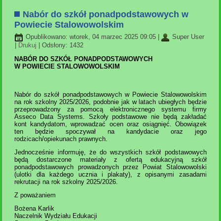
Nabór do szkół ponadpodstawowych w
Powiecie Stalowowolskim
Opublikowano: wtorek, 04 marzec 2025 09:05
|
Super User
|
Drukuj
| Odsłony: 1432
NABÓR DO SZKÓŁ PONADPODSTAWOWYCH
W POWIECIE STALOWOWOLSKIM
Nabór do szkół ponadpodstawowych w Powiecie Stalowowolskim
na rok szkolny 2025/2026, podobnie jak w latach ubiegłych będzie
przeprowadzony za pomocą elektronicznego systemu firmy
Asseco Data Systems. Szkoły podstawowe nie będą zakładać
kont kandydatom, wprowadzać ocen oraz osiągnięć. Obowiązek
ten będzie spoczywał na kandydacie oraz jego
rodzicach/opiekunach prawnych.
Jednocześnie informuję, że do wszystkich szkół podstawowych
będą dostarczone materiały z ofertą edukacyjną szkół
ponadpodstawowych prowadzonych przez Powiat Stalowowolski
(ulotki dla każdego ucznia i plakaty), z opisanymi zasadami
rekrutacji na rok szkolny 2025/2026.
Z poważaniem
Bożena Karlik
Naczelnik Wydziału Edukacji