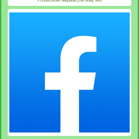
Przedszkole Niepubliczne Mały Miś